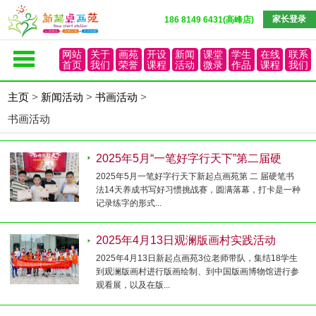
家长登录
186 8149 6431(高峰店)
网站
关于
画苑
开设
新闻
课堂
学生
在线
联系
首页
我们
荣誉
课程
活动
微录
作品
课程
我们
主页
>
新闻活动
>
书画活动
>
书画活动
2025年5月“一笔好字行天下”第二届硬
2025年5月一笔好字行天下新起点画苑第 二 届硬笔书
法14天养成书写好习惯挑战赛，圆满落幕，打卡是一种
记录练字的形式...
2025年4月13日观澜版画村实践活动
2025年4月13日新起点画苑3位老师带队，集结18学生
到观澜版画村进行版画绘制、到中国版画博物馆进行参
观看展，以及在版...