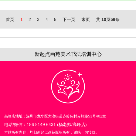
首页
1
2
3
4
5
下一页
末页
共
10
页
56
条
新起点画苑美术书法培训中心
高峰店地址：深圳市龙华区大浪街道赤岭头村赤岭路53号402室
电话/微信：186 8149 6431 (杨老师/高峰店)
本站所有内容，均归新起点画苑版权所有，谢绝一切转载。