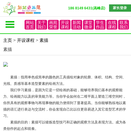
家长登录
186 8149 6431(高峰店)
网站
关于
画苑
开设
新闻
课堂
学生
在线
联系
首页
我们
荣誉
课程
活动
微录
作品
课程
我们
主页
>
开设课程
>
素描
素描
素描：指用单色或简单的颜色的工具描绘对象的轮廓、体积、结构、空间、
光线、质感等基本造型要素的绘画方法。
我们学习素描，是因为它是一切绘画的基础，能够培养我们基本的观察能
力、绘画能力以及的审美能力等。当你学会如何在二维平面上塑造三维空间时，
你所具有的观察事物与再现事物的能力便得到了显著提高。当你能够熟练地以素
描的语汇进行表达与交流时，你会发现自己比以往更容易进入其它造型艺术的学
习。
素描的目的：素描可以锻炼造型技巧和正确的观察方法及表现方法。成为各
类创作的起点和前奏。