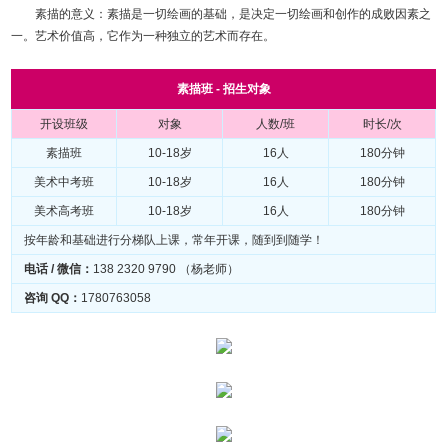
素描的意义：素描是一切绘画的基础，是决定一切绘画和创作的成败因素之
一。艺术价值高，它作为一种独立的艺术而存在。
素描班 - 招生对象
开设班级
对象
人数/班
时长/次
素描班
10-18岁
16人
180分钟
美术中考班
10-18岁
16人
180分钟
美术高考班
10-18岁
16人
180分钟
按年龄和基础进行分梯队上课，常年开课，随到到随学！
电话 / 微信：
138 2320 9790 （杨老师）
咨询 QQ：
1780763058