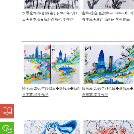
水墨鸵鸟-综合(探索班)-2026年7月11
蜜蜂-综合(创想班)-2026年7月10
日★春季班★新起点画苑-学生作
春季班★新起点画苑-学生作品
绘画班-2026年8月2日◆暑假班◆新起
绘画班-2026年8月1日◆暑假班
点画苑-学生作品
点画苑-学生作品