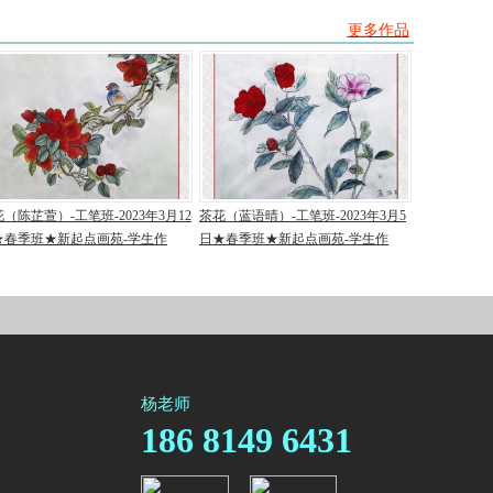
更多作品
（陈芷萱）-工笔班-2023年3月12
茶花（蓝语晴）-工笔班-2023年3月5
★春季班★新起点画苑-学生作
日★春季班★新起点画苑-学生作
杨老师
186 8149 6431