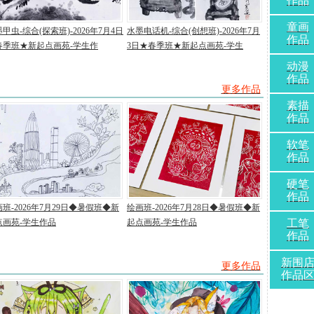
作品
童画
甲虫-综合(探索班)-2026年7月4日
水墨电话机-综合(创想班)-2026年7月
作品
春季班★新起点画苑-学生作
3日★春季班★新起点画苑-学生
动漫
作品
更多作品
素描
作品
软笔
作品
硬笔
作品
班-2026年7月29日◆暑假班◆新
绘画班-2026年7月28日◆暑假班◆新
点画苑-学生作品
起点画苑-学生作品
工笔
作品
新围
更多作品
作品