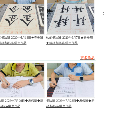

书法班-2026年6月14日★春季班
软笔书法班-2026年6月7日★春季班
新起点画苑-学生作品
★新起点画苑-学生作品
更多作品
班-2026年7月29日◆暑假班◆新
书法班-2026年7月28日◆暑假班◆新
点画苑-学生作品
起点画苑-学生作品