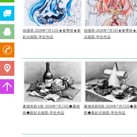
动漫班-2026年7月12日★春季班★新
动漫班-2026年7月5日★春季班
起点画苑-学生作品
点画苑-学生作品
素描色彩A班-2026年7月23日◆暑假
素描色彩B班-2026年7月23日◆
班◆新起点画苑-学生作品
班◆新起点画苑-学生作品