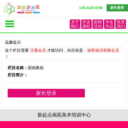
家长登录
138 2320 9790
关于
开设
新闻
学生
联系
我们
课程
活动
作品
我们
温馨提示
这个栏目需要
注册会员
才能访问，你目前是：
游客或没权限会员
！
栏目名称：
国画教程
栏目简介：
家长登录
新起点画苑美术培训中心