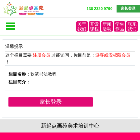
家长登录
138 2320 9790
关于
开设
新闻
学生
联系
我们
课程
活动
作品
我们
温馨提示
这个栏目需要
注册会员
才能访问，你目前是：
游客或没权限会员
！
栏目名称：
软笔书法教程
栏目简介：
家长登录
新起点画苑美术培训中心