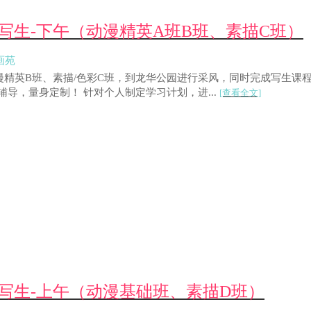
园写生-下午（动漫精英A班B班、素描C班）
画苑
、动漫精英B班、素描/色彩C班，到龙华公园进行采风，同时完成写生
辅导，量身定制！ 针对个人制定学习计划，进...
[查看全文]
公园写生-上午（动漫基础班、素描D班）