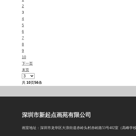
2
3
4
5
6
7
8
9
10
下一页
末页
共
10
页
56
条
深圳市新起点画苑有限公司
画室地址：深圳市龙华区大浪街道赤岭头村赤岭路53号402室（高峰学