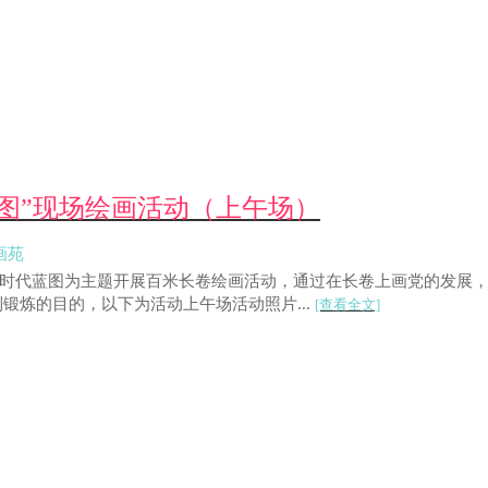
代蓝图”现场绘画活动（上午场）
画苑
党史 画时代蓝图为主题开展百米长卷绘画活动，通过在长卷上画党的发
锻炼的目的，以下为活动上午场活动照片...
[查看全文]