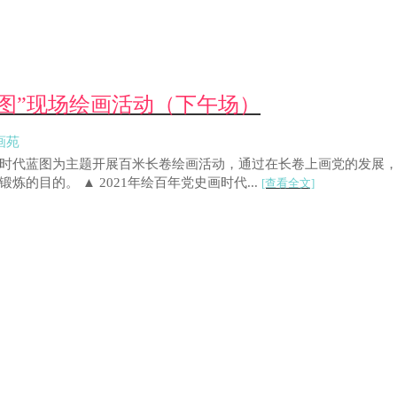
代蓝图”现场绘画活动（下午场）
画苑
党史 画时代蓝图为主题开展百米长卷绘画活动，通过在长卷上画党的发
目的。 ▲ 2021年绘百年党史画时代...
[查看全文]